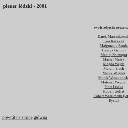
plener łódzki - 2001
swoje zdjęcia prezent
Darek Marcinkows
Ewa Kaczkan
Małgorzata Broda
Henryk Galuhn
Maciej Kacmajor
Maciej Małek
Magda Wajda
Marcin Siech
Marek Wegner
Marek Wyszomirsk
Mateusz Wegner
Piotr Liszka
Robert Goliat
Robert Wasilewski (lat
Rysiul
powrót na stronę główną